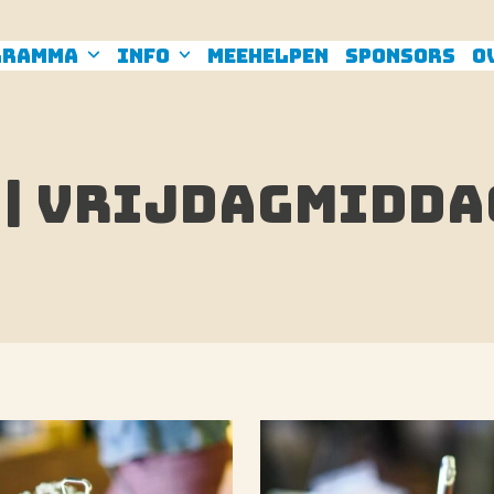
gramma
Info
Meehelpen
Sponsors
O
2 | Vrijdagmidda