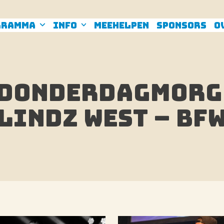
gramma
Info
Meehelpen
Sponsors
O
| Donderdagmorg
Lindz West – BF